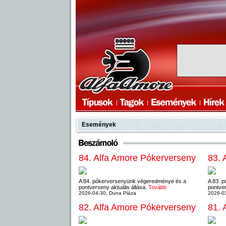
Események
84. Alfa Amore Pókerverseny
83. 
A 84. pókerversenyünk végeredménye és a
A 83. 
pontverseny aktuális állása.
Tovább
pontver
2026-04-30, Duna Pláza
2026-03
82. Alfa Amore Pókerverseny
81. 