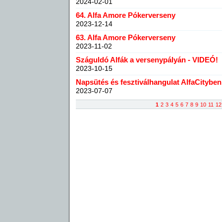
2024-02-01
64. Alfa Amore Pókerverseny
2023-12-14
63. Alfa Amore Pókerverseny
2023-11-02
Száguldó Alfák a versenypályán - VIDEÓ!
2023-10-15
Napsütés és fesztiválhangulat AlfaCityben
2023-07-07
1
2
3
4
5
6
7
8
9
10
11
12