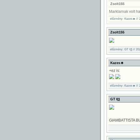
Zsolt155
Marklarnak volt has
előzmény: Kazes☻ // 2
Zsolt155
előzmény: GT Ɨ|ѯ // 20
Kazes☻
+ez is:
előzmény: Kazes☻ // 2
GT Ɨ|ѯ
GIAMBATTISTA BU