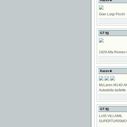
Kazes☻
Gian Luigi Picchi
GT Ɨ|ѯ
1929 Alfa Romeo 6
Kazes☻
McLaren M14D Alf
Autodelta építette 
GT Ɨ|ѯ
LUIS VILLAMIL
SUPERTURISMO 