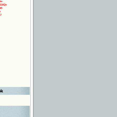
ka
3S16Qv
45
A
47