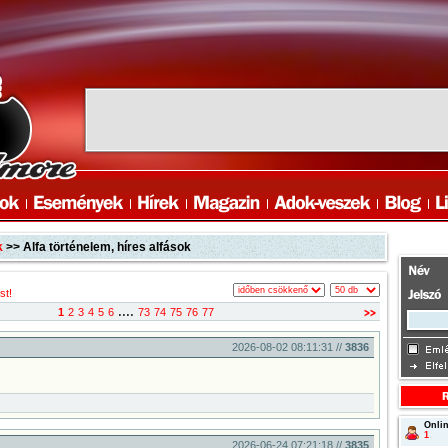
k
>> Alfa történelem, híres alfások
st!
....
1
2
3
4
5
6
73
74
75
76
77
2026-08-02 08:11:31 //
3836
Onlin
1
2026-06-24 07:21:18 //
3835