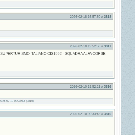
2026-02-18 16:57:50 //
3818
2026-02-10 19:52:50 //
3817
- SUPERTURISMO ITALIANO CIS1992 - SQUADRA ALFA CORSE
2026-02-10 19:52:21 //
3816
2026-02-10 09:33:43 (3815)
2026-02-10 09:33:43 //
3815