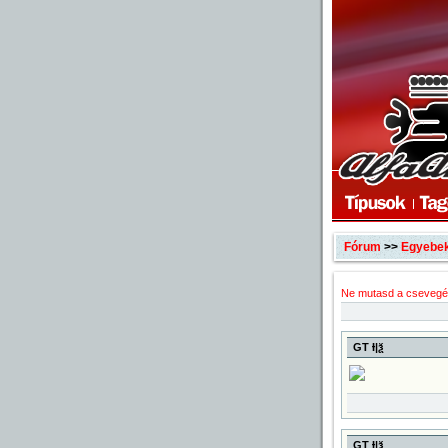
Fórum
>>
Egyebe
Ne mutasd a csevegé
GT Ɨ|ѯ
GT Ɨ|ѯ