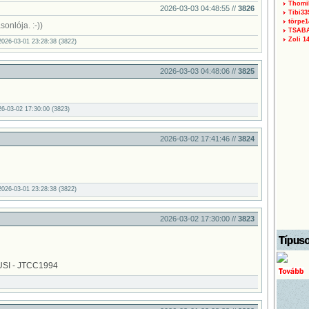
Thomi
2026-03-03 04:48:55 //
3826
Tibi3
törpe1
onlója. :-))
TSAB
Zoli 1
026-03-01 23:28:38 (3822)
2026-03-03 04:48:06 //
3825
26-03-02 17:30:00 (3823)
2026-03-02 17:41:46 //
3824
026-03-01 23:28:38 (3822)
2026-03-02 17:30:00 //
3823
SI - JTCC1994