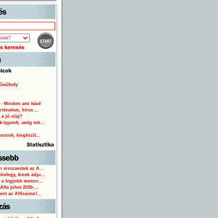
Start
lőműhely
 - Minden ami kávé
rténelem, híres ...
 a jó olaj?
-igyunk, amíg teh...
o
uccok, kiegészít...
 visszaestek az A...
ndegy, kinek adju...
 a legjobb motorr...
Alfa jöhet 2030-...
ent az Alfissimo!...