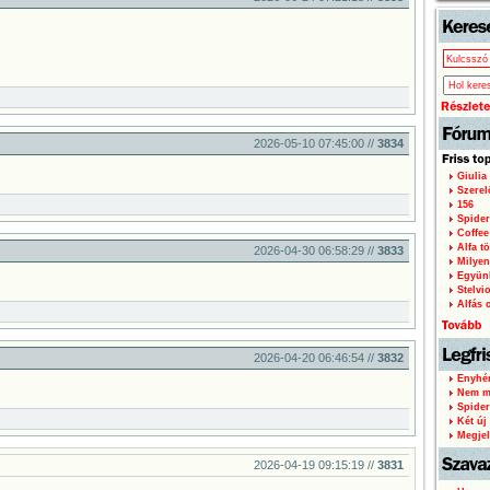
oldal
2026-05-10 07:45:00 //
3834
Giulia
Szere
156
Spider
Coffee
Alfa tö
2026-04-30 06:58:29 //
3833
Milyen
Együnk
Stelvi
Alfás c
2026-04-20 06:46:54 //
3832
Enyhén
Nem mi
Spider
Két új 
Megjel
2026-04-19 09:15:19 //
3831