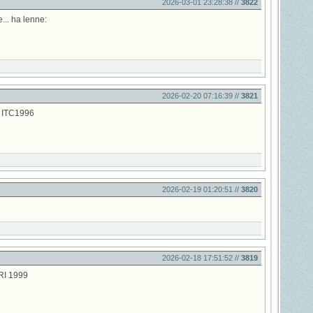
2026-03-01 23:28:38 //
3822
... ha lenne:
2026-02-20 07:16:39 //
3821
 ITC1996
2026-02-19 01:20:51 //
3820
2026-02-18 17:51:52 //
3819
I 1999