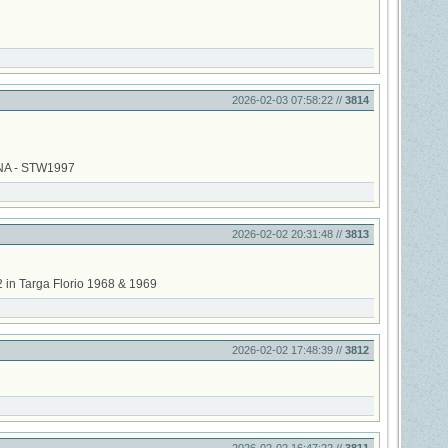
2026-02-03 07:58:22 //
3814
A - STW1997
2026-02-02 20:31:48 //
3813
in Targa Florio 1968 & 1969
2026-02-02 17:48:39 //
3812