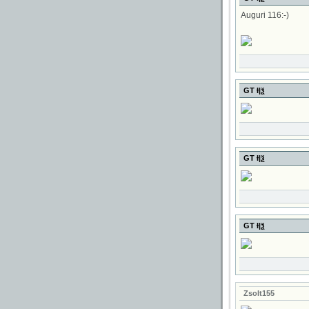
Auguri 116:-)
GT Ɨ|ѯ
GT Ɨ|ѯ
GT Ɨ|ѯ
Zsolt155