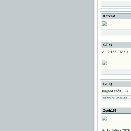
Kazes☻
GT Ɨ|ѯ
ALFA155GTA S1 
GT Ɨ|ѯ
nagyot szólt.....-)
előzmény: Zsolt155 // 
Zsolt155
A619 Italia - 2026