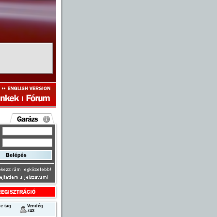
következő
e tag
Vendég
743