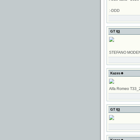
:-DDD
GT Ɨ|ѯ
STEFANO MODEN
Kazes☻
Alfa Romeo T33_2 
GT Ɨ|ѯ