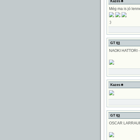
Kazes☻
Még ma is jó lenne
:)
GT Ɨ|ѯ
NAOKI HATTORI -
Kazes☻
GT Ɨ|ѯ
OSCAR LARRAUR