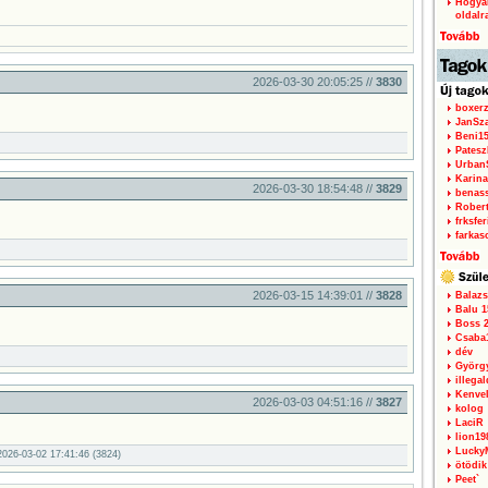
Hogyan
oldalr
2026-03-30 20:05:25 //
3830
boxerz
JanSz
Beni1
Patesz
Urban
Karina
2026-03-30 18:54:48 //
3829
benas
Rober
frksfe
farkas
2026-03-15 14:39:01 //
3828
Balazs
Balu 1
Boss 2
Csaba
dév
Györg
illegal
Kenve
2026-03-03 04:51:16 //
3827
kolog
LaciR
lion19
Lucky
026-03-02 17:41:46 (3824)
ötödik
Peet`