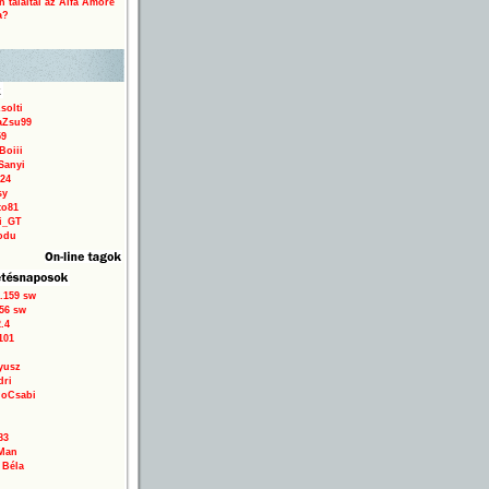
 találtál az Alfa Amore
a?
solti
aZsu99
59
Boiii
Sanyi
24
sy
to81
ri_GT
odu
.159 sw
56 sw
.4
101
yusz
dri
loCsabi
83
Man
 Béla