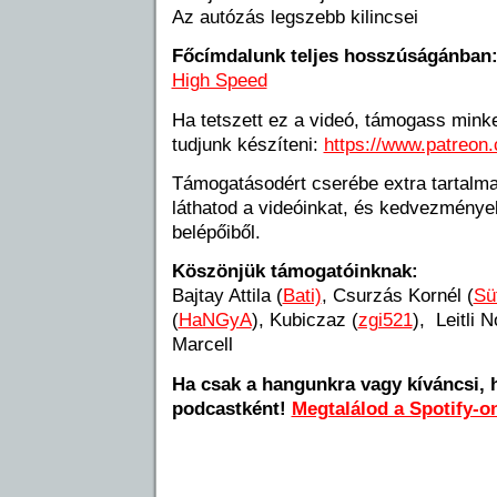
Az autózás legszebb kilincsei
Főcímdalunk teljes hosszúságánban
High Speed
Ha tetszett ez a videó, támogass minke
tudjunk készíteni:
https://www.patreon
Támogatásodért cserébe extra tartalma
láthatod a videóinkat, és kedvezmény
belépőiből.
Köszönjük támogatóinknak:
Bajtay Attila (
Bati)
, Csurzás Kornél (
Sü
(
HaNGyA
), Kubiczaz (
zgi521
), Leitli N
Marcell
Ha csak a hangunkra vagy kíváncsi, 
podcastként!
Megtalálod a Spotify-on