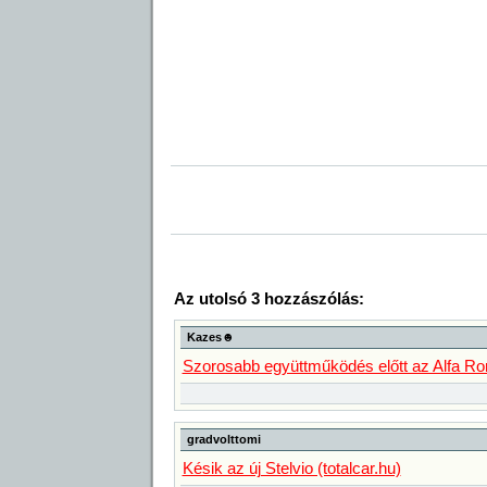
Az utolsó 3 hozzászólás:
Kazes☻
Szorosabb együttműködés előtt az Alfa R
gradvolttomi
Késik az új Stelvio (totalcar.hu)