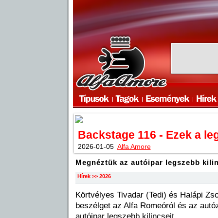
Backstage 116 - Ezek a le
2026-01-05
Alfa Amore
Megnéztük az autóipar legszebb kilin
Hírek >> 2026
Körtvélyes Tivadar (Tedi) és Halápi Zso
beszélget az Alfa Romeóról és az autó
autóipar legszebb kilincseit.