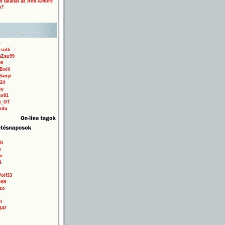
 találtál az Alfa Amore
a?
solti
aZsu99
59
Boiii
Sanyi
24
sy
to81
ri_GT
odu
9G
e
o
é
olf33
e69
zo
r
147