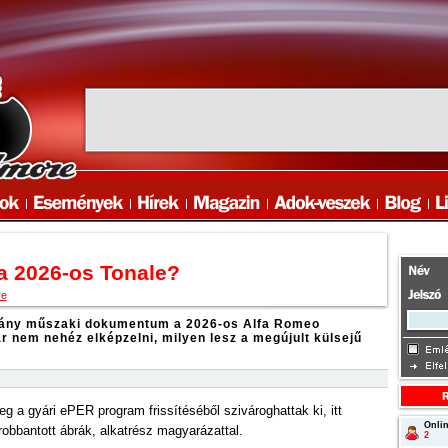
 a 2026-os Tonale?
re
hány műszaki dokumentum a 2026-os Alfa Romeo
ár nem nehéz elképzelni, milyen lesz a megújult külsejű
g a gyári ePER program frissítéséből szivároghattak ki, itt
Onlin
robbantott ábrák, alkatrész magyarázattal.
2