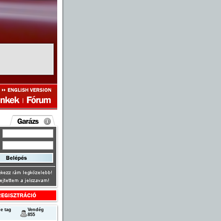
e tag
Vendég
855