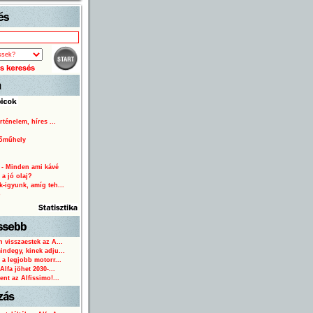
Start
rténelem, híres ...
lőműhely
 - Minden ami kávé
 a jó olaj?
-igyunk, amíg teh...
o
 visszaestek az A...
ndegy, kinek adju...
 a legjobb motorr...
Alfa jöhet 2030-...
ent az Alfissimo!...