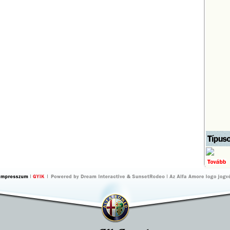
by Dream
by
Interactive
SunsetRodeo