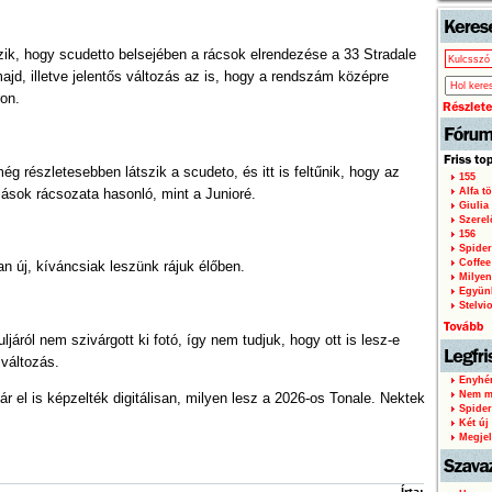
zik, hogy scudetto belsejében a rácsok elrendezése a 33 Stradale
ajd, illetve jelentős változás az is, hogy a rendszám középre
ron.
 részletesebben látszik a scudeto, és itt is feltűnik, hogy az
155
lások rácsozata hasonló, mint a Junioré.
Alfa tö
Giulia
Szere
156
Spider
Coffee
van új, kíváncsiak leszünk rájuk élőben.
Milyen
Együnk
Stelvi
ljáról nem szivárgott ki fotó, így nem tudjuk, hogy ott is lesz-e
 változás.
Enyhén
Nem mi
ár el is képzelték digitálisan, milyen lesz a 2026-os Tonale. Nektek
Spider
Két új 
Megjel
Írta: