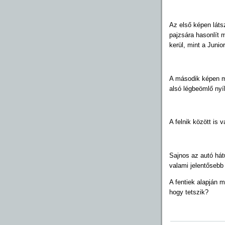
Az első képen láts
pajzsára hasonlít m
kerül, mint a Junio
A második képen még
alsó légbeömlő nyí
A felnik között is 
Sajnos az autó hátu
valami jelentősebb
A fentiek alapján m
hogy tetszik?