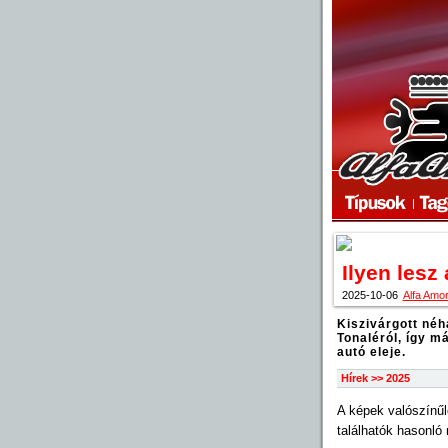
Ilyen lesz
2025-10-06
Alfa Amo
Kiszivárgott né
Tonaléról, így m
autó eleje.
Hírek >> 2025
A képek valószínűle
találhatók hasonló 