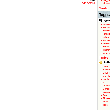
Hogyan
Alfa Amore
oldalr
boxerz
JanSz
Beni1
Patesz
Urban
Karina
benas
Rober
frksfe
farkas
" isti "
adi66
Coyot
csicsh
Hudin
Iki
LoneW
Marce
precio
Satti
Thinke
Tibcsi
Tibe