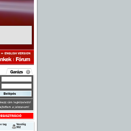
e tag
Vendég
902