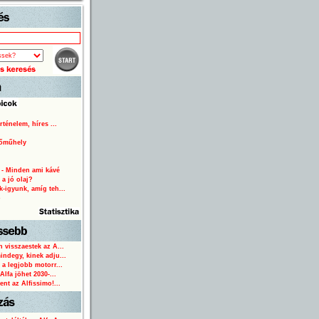
Start
rténelem, híres ...
lőműhely
 - Minden ami kávé
 a jó olaj?
-igyunk, amíg teh...
o
 visszaestek az A...
ndegy, kinek adju...
 a legjobb motorr...
Alfa jöhet 2030-...
ent az Alfissimo!...