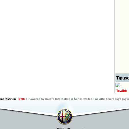
by Dream
by
Interactive
SunsetRodeo