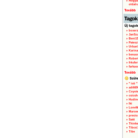
Hogyan
oldalr
boxerz
JanSz
Beni1
Patesz
Urban
Karina
benas
Rober
frksfe
farkas
" isti "
adi66
Coyot
csicsh
Hudin
Iki
LoneW
Marce
precio
Satti
Thinke
Tibcsi
Tibe