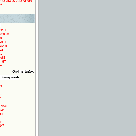
 találtál az Alfa Amore
a?
solti
aZsu99
59
Boiii
Sanyi
24
sy
to81
ri_GT
odu
9G
e
o
é
olf33
e69
zo
r
147