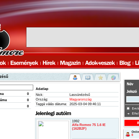
zésű
Adatlap
ma
0
Nick:
Lassúnézésű
Ország:
Magyarország
záma
0
Taggá válás dátuma:
2025-03-04 09:46:11
0
1992
Alfa Romeo 75 1.6 IE
(162B2F)
Onlin
0