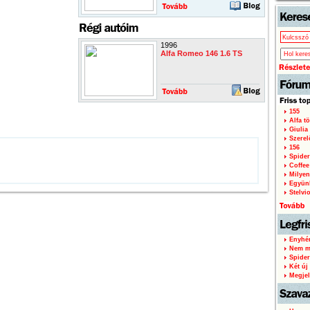
1996
Alfa Romeo 146 1.6 TS
155
Alfa tö
Giulia
Szere
156
Spider
Coffee
Milyen
Együnk
Stelvi
Enyhén
Nem mi
Spider
Két új 
Megjel