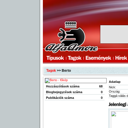
Tagok
>> Berto
Adatlap
Hozzászólások száma
68
Nick:
Ország:
Blogbejegyzések száma
0
Taggá válás 
Publikációk száma
0