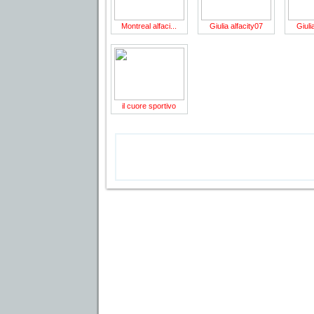
Montreal alfaci...
Giulia alfacity07
Giuli
il cuore sportivo