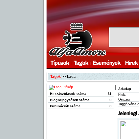
Tagok
>> Laca
Adatlap
Hozzászólások száma
61
Nick:
Ország:
Blogbejegyzések száma
0
Taggá válás 
Publikációk száma
0