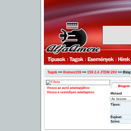
Tagok
>>
Romeo159
>>
159 2.4 JTDM 20V
>> Blog
Vissza az autó adatlapjához
Vissza a személyes adatlaphoz
Mutasd
Típus:
Évjárat:
Színe: