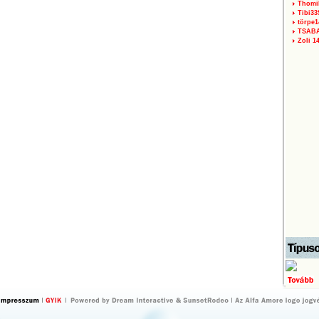
Thomi
Tibi3
törpe1
TSAB
Zoli 1
by Dream
by