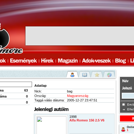
Adatlap
ma
63
Nick:
bag
Ország:
Magyarország
záma
0
Taggá válás dátuma:
2005-12-27 23:47:51
0
1998
Alfa Romeo 156 2.5 V6
Onlin
1