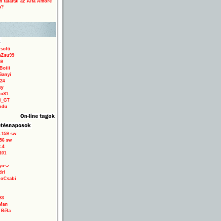
 találtál az Alfa Amore
a?
solti
aZsu99
59
Boiii
Sanyi
24
sy
to81
ri_GT
odu
.159 sw
56 sw
.4
101
yusz
dri
loCsabi
83
Man
 Béla