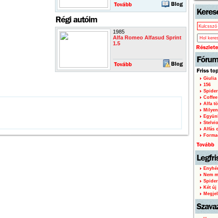
1985
Alfa Romeo Alfasud Sprint
1.5
Giulia
156
Spider
Coffee
Alfa tö
Milyen
Együnk
Stelvi
Alfás c
Forma
Enyhén
Nem mi
Spider
Két új 
Megjel