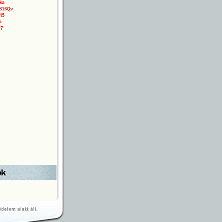
ka
3S16Qv
45
A
47