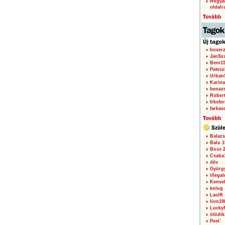
Hogyan
oldalr
boxerz
JanSz
Beni1
Patesz
Urban
Karina
benas
Rober
frksfe
farkas
Balazs
Balu 1
Boss 2
Csaba
dév
Györg
illegal
Kenve
kolog
LaciR
lion19
Lucky
ötödik
Peet`