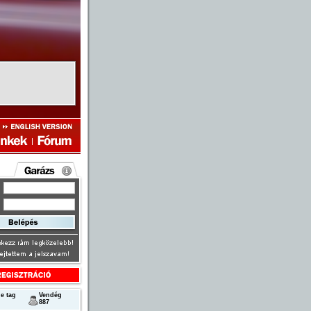
e tag
Vendég
887