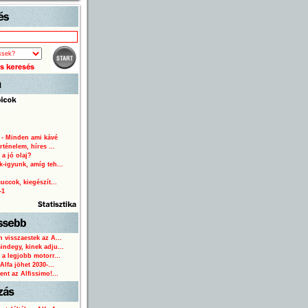
Start
 - Minden ami kávé
rténelem, híres ...
 a jó olaj?
-igyunk, amíg teh...
o
uccok, kiegészít...
-1
 visszaestek az A...
ndegy, kinek adju...
 a legjobb motorr...
Alfa jöhet 2030-...
ent az Alfissimo!...