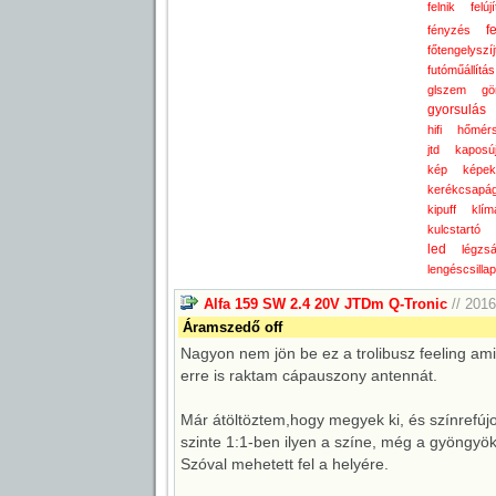
felnik
felúj
f
fényzés
főtengelyszí
futóműállítás
glszem
gö
gyorsulás
hifi
hőmérs
jtd
kaposúj
kép
képek
kerékcsapá
kipuff
klím
kulcstartó
led
légzs
lengéscsillap
Alfa 159 SW 2.4 20V JTDm Q-Tronic
// 2016
Áramszedő off
Nagyon nem jön be ez a trolibusz feeling amiv
erre is raktam cápauszony antennát.
Már átöltöztem,hogy megyek ki, és színrefú
szinte 1:1-ben ilyen a színe, még a gyöngyö
Szóval mehetett fel a helyére.