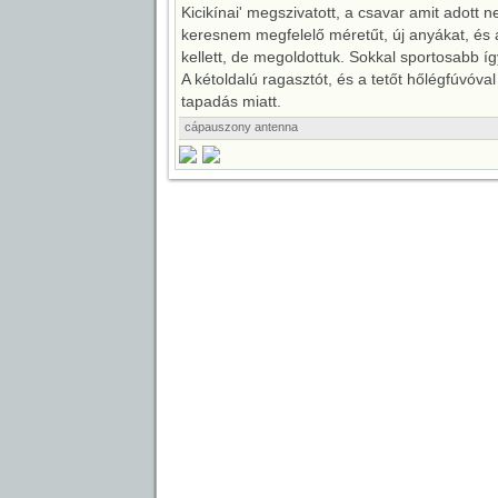
Kicikínai' megszivatott, a csavar amit adott ne
keresnem megfelelő méretűt, új anyákat, és 
kellett, de megoldottuk. Sokkal sportosabb így
A kétoldalú ragasztót, és a tetőt hőlégfúvóva
tapadás miatt.
cápauszony
antenna