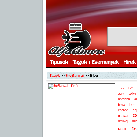
Tagok
>>
theBanyai
>> Blog
166
17"
agm
akku
antenna
a
bőr
bmw
carbon
cá
c
csavar
diffiolaj
duc
fék
facelift