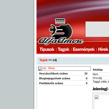
Tagok
>> vdj
Adatlap
Hozzászólások száma
10
Nick:
Ország:
Blogbejegyzések száma
0
Taggá válás 
Publikációk száma
0