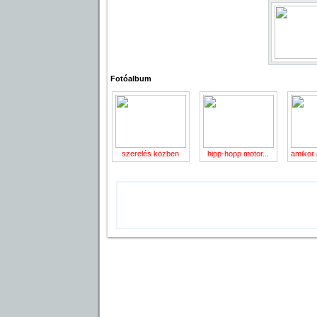
Fotóalbum
szerelés közben
hipp-hopp motor...
amikor